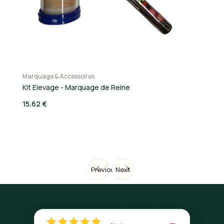
Marquage & Accessoires
Ca
Kit Elevage - Marquage de Reine
Ca
15,62 €
3,
Previous
Next