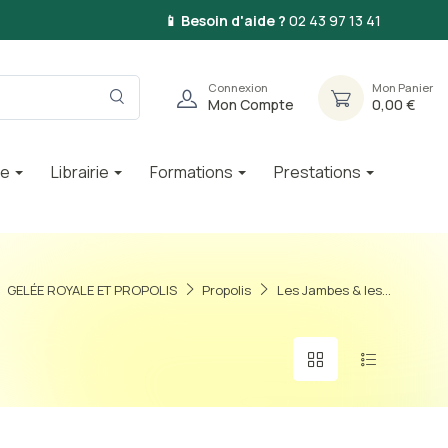
📱 Besoin d'aide ?
02 43 97 13 41
Connexion
Mon Panier
Mon Compte
0,00 €
ie
Librairie
Formations
Prestations
GELÉE ROYALE ET PROPOLIS
Propolis
Les Jambes & les...