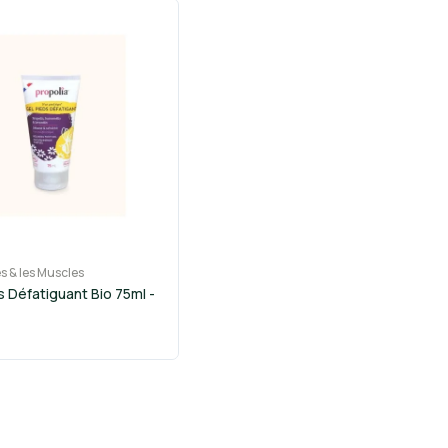
s & les Muscles
s Défatiguant Bio 75ml -