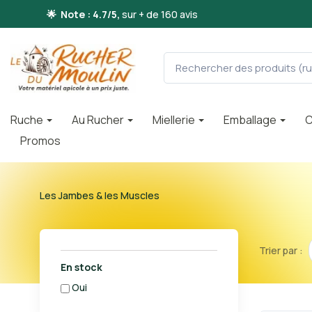
🌟 Note : 4.7/5,
sur + de 160 avis
Ruche
Au Rucher
Miellerie
Emballage
C
Promos
Les Jambes & les Muscles
Trier par :
En stock
oui