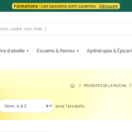
Formations -
Les sessions sont ouvertes :
Découvrir
ire d'abeille
Essaims & Reines
Apithérapie & Épicer
PRODUITS DE LA RUCHE
pour 1 produits