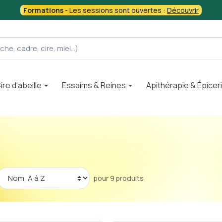
Formations -
Les sessions sont ouvertes :
Découvrir
ire d'abeille
Essaims & Reines
Apithérapie & Épicer
pour 9 produits