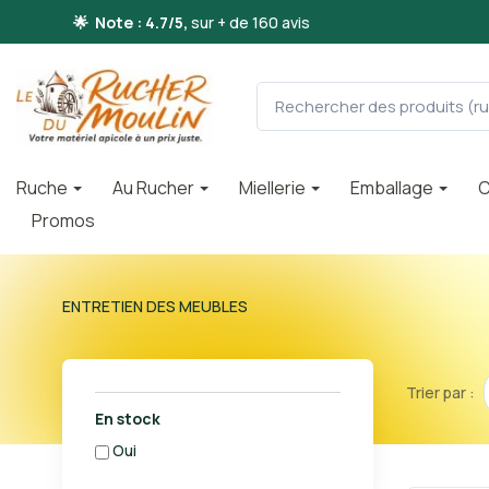
🌟 Note : 4.7/5,
sur + de 160 avis
Ruche
Au Rucher
Miellerie
Emballage
C
Promos
ENTRETIEN DES MEUBLES
Trier par :
En stock
oui