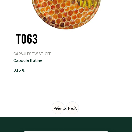
CAPSULES TWIST-OFF
CA
Capsule Butine
C
0,16 €
0,
Previous
Next