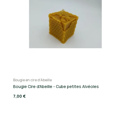
Bougie en cire d'Abeille
Bo
mm
Bougie Cire d'Abeille - Cube petites Alvéoles
Bo
7,00 €
9,