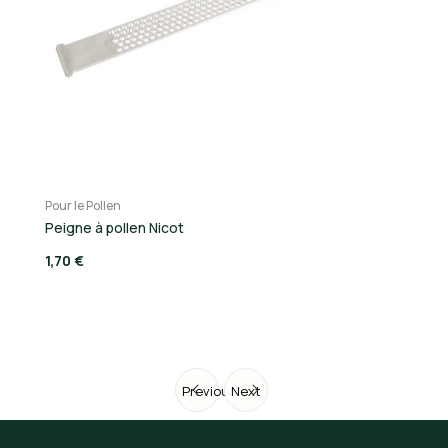
Pour le Pollen
Po
Peigne à pollen Nicot
Pa
1,70 €
3,
Previous
Next