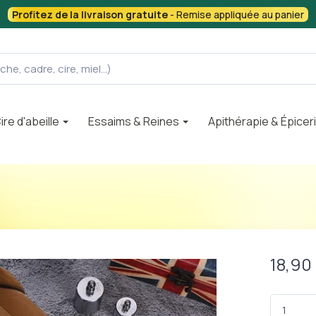
Profitez de la livraison gratuite
- Remise appliquée au panier
ire d'abeille
Essaims & Reines
Apithérapie & Épicer
18,90