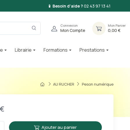
📱 Besoin d'aide ?
02 43 97 13 41
Connexion
Mon Panier
Mon Compte
0,00 €
ie
Librairie
Formations
Prestations
AU RUCHER
Peson numérique
 €
Ajouter au panier