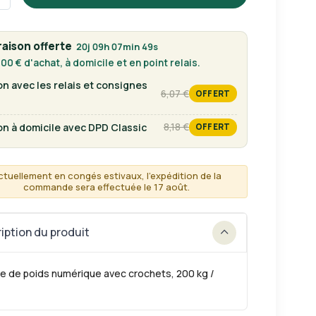
raison offerte
20j 09h 07min 49s
00 € d'achat, à domicile et en point relais.
on avec les relais et consignes
6,07 €
OFFERT
tarif habituel
on à domicile avec DPD Classic
8,18 €
OFFERT
tarif habituel
ctuellement en congés estivaux, l'expédition de la
commande sera effectuée le 17 août.
iption du produit
e de poids numérique avec crochets, 200 kg /