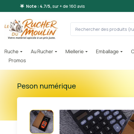
🌟 Note : 4.7/5,
sur + de 160 avis
Ruche
Au Rucher
Miellerie
Emballage
C
Promos
Peson numérique