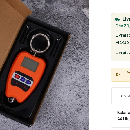
Liv
Dès 30,
Livrais
Pickup
Livrais
A
🌻
Descr
Balanc
441 lb,