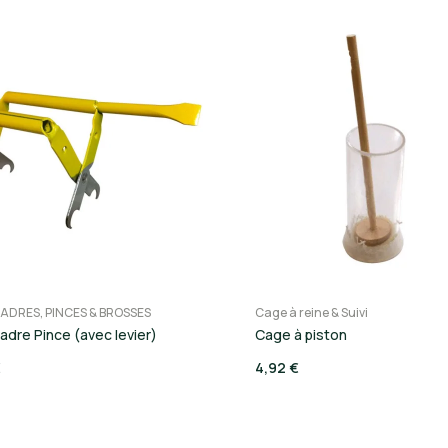
CADRES, PINCES & BROSSES
Cage à reine & Suivi
adre Pince (avec levier)
Cage à piston
€
4,92 €