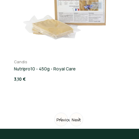
Candis
Ca
Nutripro10 - 450g - Royal Care
Nu
3,10 €
3,
Previous
Next