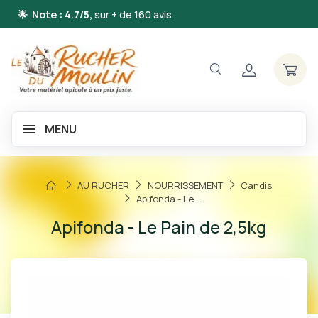
🌟 Note : 4.7/5,
sur + de 160 avis
MENU
AU RUCHER
NOURRISSEMENT
Candis
Apifonda - Le...
Apifonda - Le Pain de 2,5kg