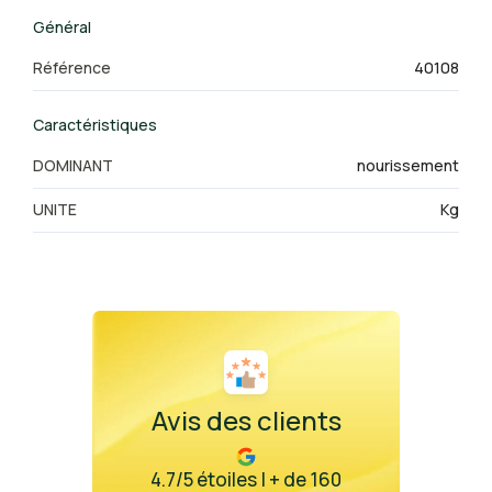
Général
Référence
40108
Caractéristiques
DOMINANT
nourissement
UNITE
Kg
Avis des clients
4.7/5 étoiles | + de 160