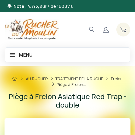
🌟 Note : 4.7/5,
sur + de 160 avis
MENU
AU RUCHER
TRAITEMENT DE LA RUCHE
Frelon
Piège à Frelon...
Piège à Frelon Asiatique Red Trap -
double