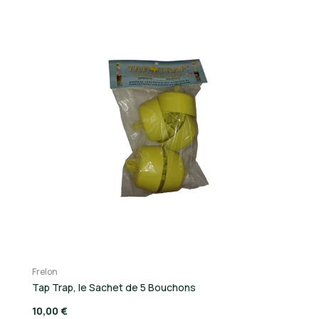
Frelon
Fr
Tap Trap, le Sachet de 5 Bouchons
Pi
10,00 €
4,