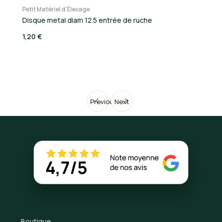
Petit Matériel d'Élevage
Pe
Disque metal diam 12.5 entrée de ruche
Tu
1,20 €
0,
Previous
Next
Boutique