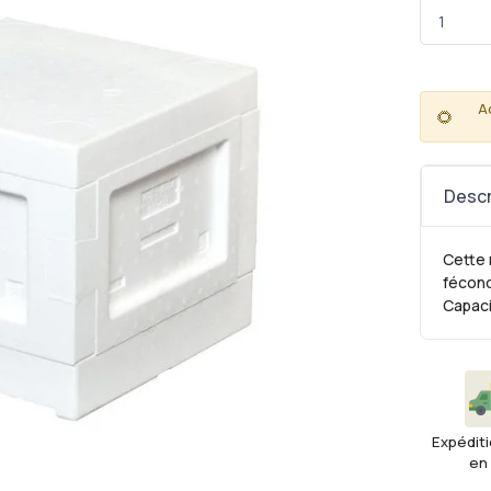
A
🌻
Descr
Cette 
fécond
Capaci
Expéditi
en