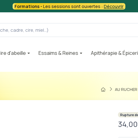
Formations -
Les sessions sont ouvertes :
Découvrir
ire d'abeille
Essaims & Reines
Apithérapie & Épicer
AU RUCHER
Rupture d
34,00