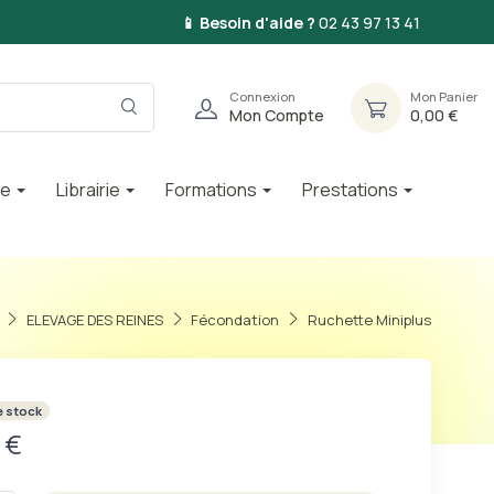
📱 Besoin d'aide ?
02 43 97 13 41
Connexion
Mon Panier
Mon Compte
0,00 €
ie
Librairie
Formations
Prestations
ELEVAGE DES REINES
Fécondation
Ruchette Miniplus
e stock
 €