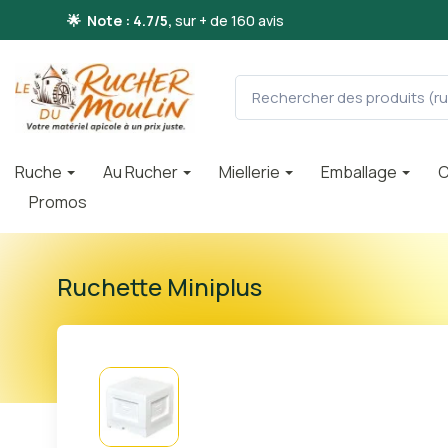
🌟 Note : 4.7/5,
sur + de 160 avis
Ruche
Au Rucher
Miellerie
Emballage
C
Promos
Ruchette Miniplus