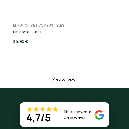
ENFUMOIRS ET COMBUSTIBLES
LE
Kit Porte Outils
Ac
24,95 €
5,
Previous
Next