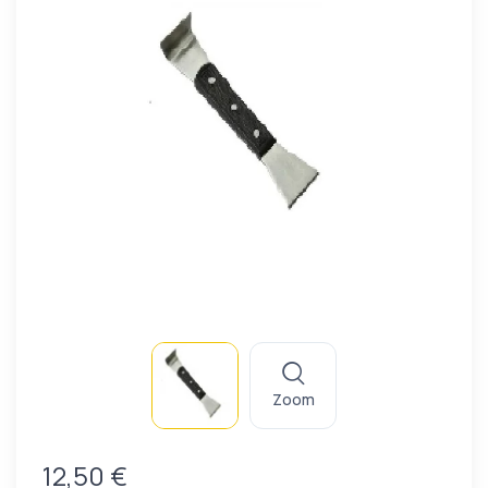
Zoom
12,50 €