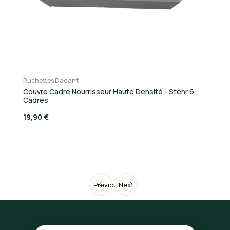
Ruchettes Dadant
Ru
Couvre Cadre Nourrisseur Haute Densité - Stehr 6
Ru
Cadres
39
19,90 €
Previous
Next