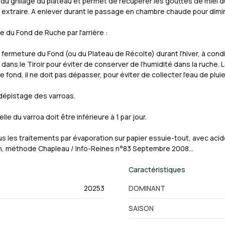
 du grillage du plateau et permet de récupérer les gouttes de miel
 extraire. A enlever durant le passage en chambre chaude pour dimin
e du Fond de Ruche par l'arrière :
 fermeture du Fond (ou du Plateau de Récolte) durant l’hiver, à cond
ans le Tiroir pour éviter de conserver de l’humidité dans la ruche. Le
 fond, il ne doit pas dépasser, pour éviter de collecter l’eau de pluie
e dépistage des varroas.
le du varroa doit être inférieure à 1 par jour.
tous les traitements par évaporation sur papier essuie-tout, avec aci
sh, méthode Chapleau / Info-Reines n°83 Septembre 2008…
Caractéristiques
20253
DOMINANT
SAISON