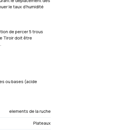
 durant le déplacement des
uer le taux d’humidité
ition de percer 5 trous
 Tiroir doit être
.
des ou bases (acide
elements de la ruche
Plateaux