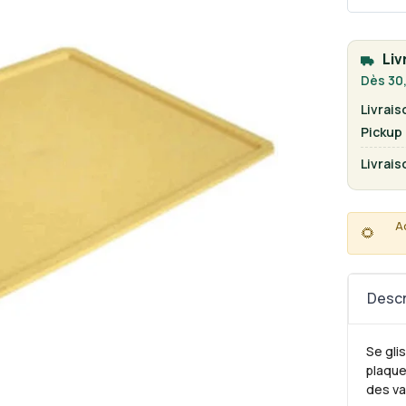
Liv
Dès 30,
Livrais
Pickup
Livrais
A
🌻
Descr
Se gli
plaque
des va