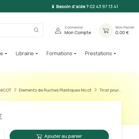
📱 Besoin d'aide ?
02 43 97 13 41
Connexion
Mon Panier
Mon Compte
0,00 €
ie
Librairie
Formations
Prestations
NICOT
Elements de Ruches Plastiques Nicot
Tiroir pour...
€
Ajouter au panier