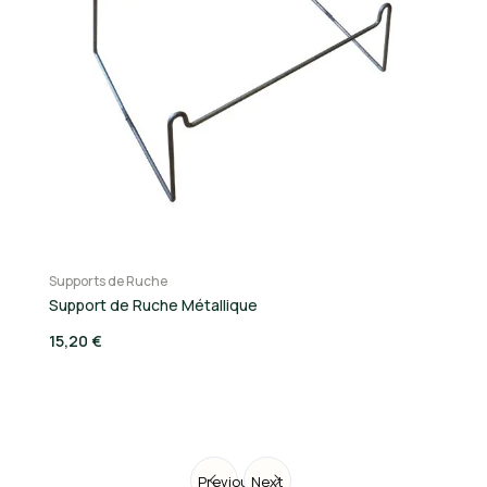
Supports de Ruche
Su
Support de Ruche Métallique
Su
15,20 €
2
Previous
Next