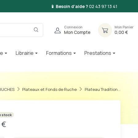
📱 Besoin d'aide ?
02 43 97 13 41
Connexion
Mon Panier
Mon Compte
0,00 €
ie
Librairie
Formations
Prestations
 RUCHES
Plateaux et Fonds de Ruche
Plateau Tradition...
e stock
 €