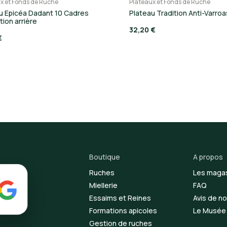
x et Fonds de Ruche
Plateaux et Fonds de Ruche
u Epicéa Dadant 10 Cadres
Plateau Tradition Anti-Varroa
tion arrière
32,20 €
€
Boutique
A propos
Ruches
Les maga
Miellerie
FAQ
Essaims et Reines
Avis de no
Formations apicoles
Le Musée d
Gestion de ruches