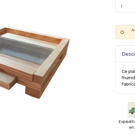
A
🌻
Descr
Ce pla
l'humid
Fabric
Expéditi
en