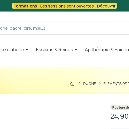
Formations -
Les sessions sont ouvertes :
Découvrir
ire d'abeille
Essaims & Reines
Apithérapie & Épicer
RUCHE
ELEMENTS DE
Rupture d
24,90