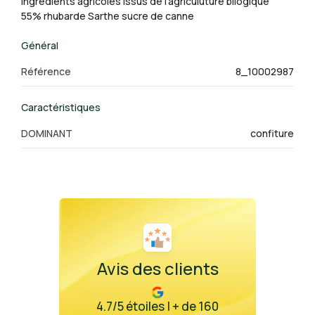
Ingrédients agricoles issus de l'agriculuture bilogique
55% rhubarde Sarthe sucre de canne
Général
Référence
8_10002987
Caractéristiques
DOMINANT
confiture
Avis des clients
4.7/5 étoiles | + de 160