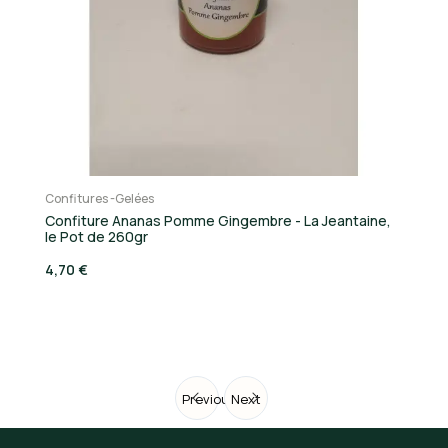
Confitures -Gelées
Co
Confiture Ananas Pomme Gingembre - La Jeantaine,
Co
le Pot de 260gr
4,
4,70 €
Previous
Next