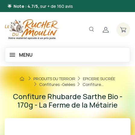
🌟 Note : 4.7/5,
sur + de 160 avis
MENU
PRODUITS DU TERROIR
EPICERIE SUCRÉE
Confitures -Gelées
Confiture...
Confiture Rhubarde Sarthe Bio -
170g - La Ferme de la Métairie