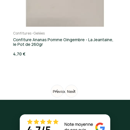
Confitures -Gelées
Co
Confiture Ananas Pomme Gingembre - La Jeantaine,
Co
le Pot de 260gr
4,
4,70 €
Previous
Next