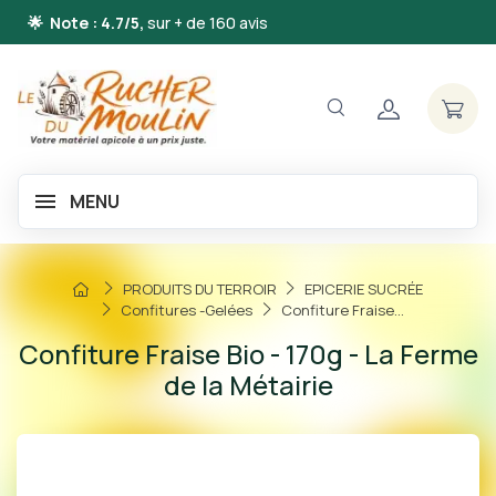
🌟 Note : 4.7/5,
sur + de 160 avis
MENU
PRODUITS DU TERROIR
EPICERIE SUCRÉE
Confitures -Gelées
Confiture Fraise...
Confiture Fraise Bio - 170g - La Ferme
de la Métairie