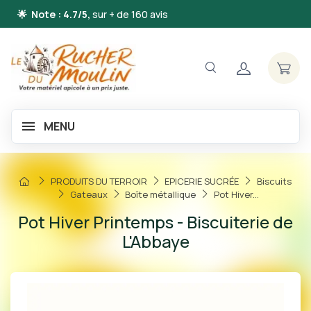
🌟 Note : 4.7/5,
sur + de 160 avis
MENU
PRODUITS DU TERROIR
EPICERIE SUCRÉE
Biscuits
Gateaux
Boîte métallique
Pot Hiver...
Pot Hiver Printemps - Biscuiterie de
L'Abbaye