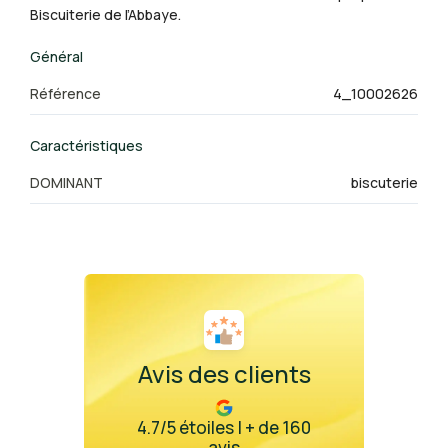
Biscuiterie de l’Abbaye.
Général
Référence
4_10002626
Caractéristiques
DOMINANT
biscuterie
Avis des clients
4.7/5 étoiles | + de 160
avis