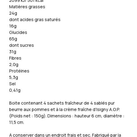
2099 kJ/ 501 kcal
Matières grasses
24g
dont acides gras saturés
16g
Glucides
65g
dont sucres
31g
Fibres
2,0g
Protéines
5,3g
Sel
0,41g
Boite contenant 4 sachets fraîcheur de 4 sablés pur
beurre aux pommes et à la crème fraîche d’Isigny A.O.P.
(Poids net : 150g). Dimensions : hauteur 6 cm, diamètre :
11,5 cm.
A conserver dans un endroit frais et sec. Fabriqué par la