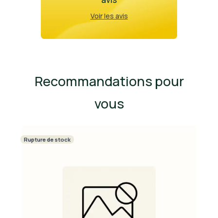
Voir les avis
Recommandations pour
vous
Rupture de stock
R