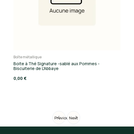
Boîte métallique
Bo
Boite à Thé Signature -sablé aux Pommes -
Bo
Biscuiterie de L'Abbaye
L'
0,00 €
12
Previous
Next