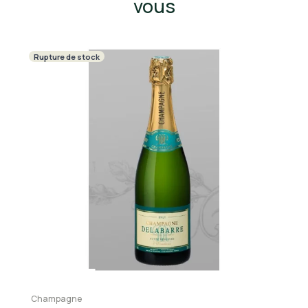
vous
Rupture de stock
R
Champagne
C