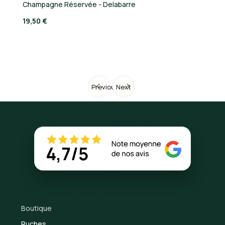
Champagne Réservée - Delabarre
Ch
19,50 €
17
Previous
Next
Boutique
Ruches