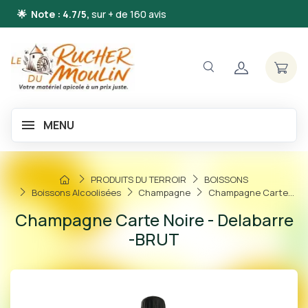
🌟 Note : 4.7/5,
sur + de 160 avis
MENU
PRODUITS DU TERROIR
BOISSONS
Boissons Alcoolisées
Champagne
Champagne Carte...
Champagne Carte Noire - Delabarre
-BRUT