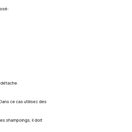
posé:
s détache.
 Dans ce cas utilisez des
les shampoings, il doit