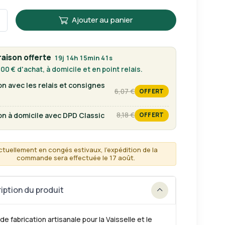
Ajouter au panier
raison offerte
19j 14h 15min 41s
00 € d'achat, à domicile et en point relais.
on avec les relais et consignes
6,07 €
OFFERT
tarif habituel
on à domicile avec DPD Classic
8,18 €
OFFERT
tarif habituel
ctuellement en congés estivaux, l'expédition de la
commande sera effectuée le 17 août.
iption du produit
de fabrication artisanale pour la Vaisselle et le