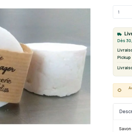
Liv
Dès 30,
Livrais
Pickup
Livrais
A
🌻
Descr
Savon 