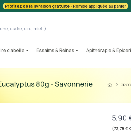
Profitez de la livraison gratuite
- Remise appliquée au panier
ire d'abeille
Essaims & Reines
Apithérapie & Épicer
Eucalyptus 80g - Savonnerie
PROD
5,90 
(73,75 € K