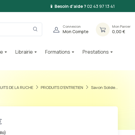
📱 Besoin d'aide ?
02 43 97 13 41
Connexion
Mon Panier
Mon Compte
0,00 €
ie
Librairie
Formations
Prestations
UITS DE LA RUCHE
PRODUITS D'ENTRETIEN
Savon Solide...
€
ilo)