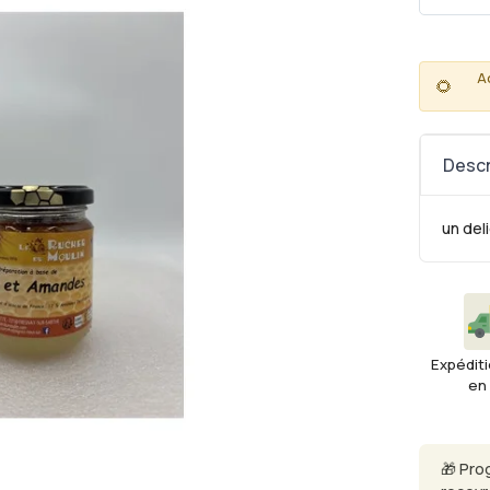
A
🌻
Descr
un deli
Expéditi
en
🎁 Pro