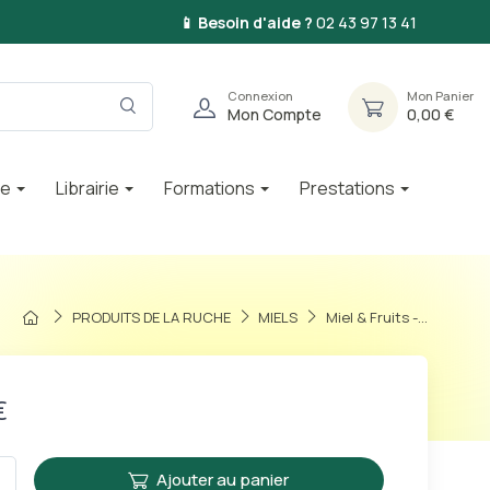
📱 Besoin d'aide ?
02 43 97 13 41
Connexion
Mon Panier
Mon Compte
0,00 €
ie
Librairie
Formations
Prestations
PRODUITS DE LA RUCHE
MIELS
Miel & Fruits -...
€
Ajouter au panier