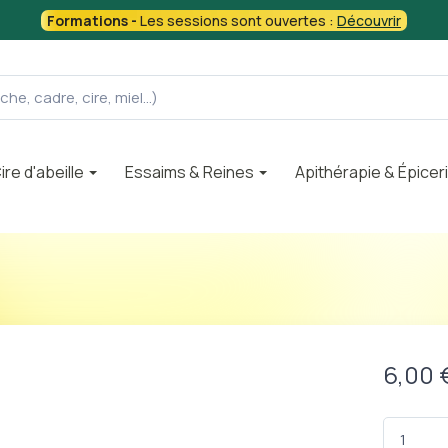
Formations -
Les sessions sont ouvertes :
Découvrir
ire d'abeille
Essaims & Reines
Apithérapie & Épicer
6,00 