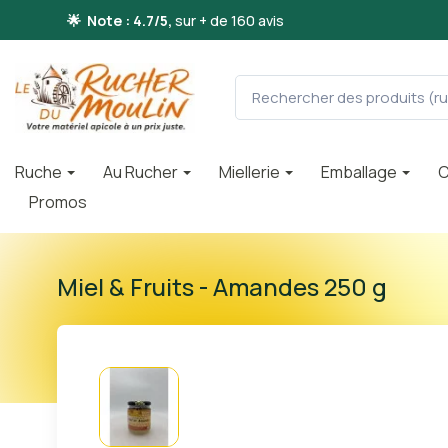
🌟 Note : 4.7/5,
sur + de 160 avis
Ruche
Au Rucher
Miellerie
Emballage
C
Promos
Miel & Fruits - Amandes 250 g