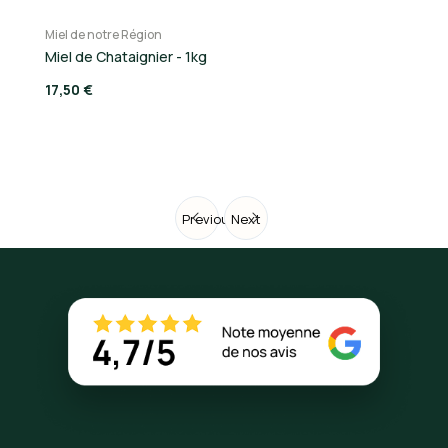
Miel de notre Région
Mi
Miel de Chataignier - 1kg
Mi
17,50 €
14
Previous
Next