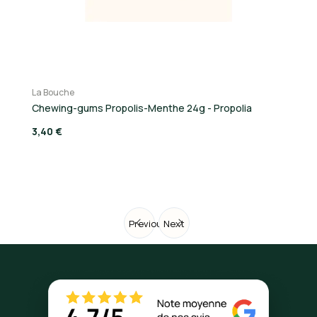
La Bouche
Pr
Chewing-gums Propolis-Menthe 24g - Propolia
So
3,40 €
13
Previous
Next