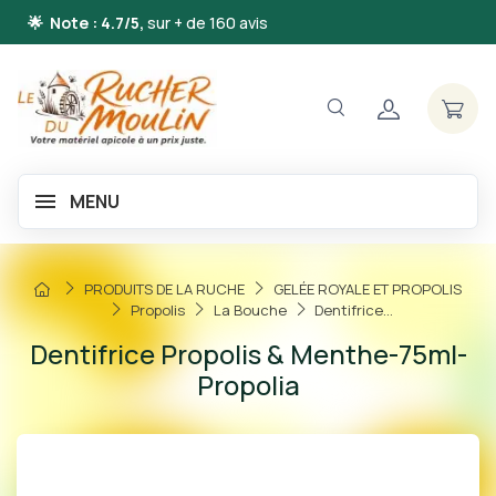
🌟 Note : 4.7/5,
sur + de 160 avis
MENU
PRODUITS DE LA RUCHE
GELÉE ROYALE ET PROPOLIS
Propolis
La Bouche
Dentifrice...
Dentifrice Propolis & Menthe-75ml-
Propolia