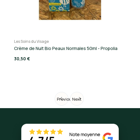
Les Soins du Visage
Le
Crème de Nuit Bio Peaux Normales 50ml - Propolia
Ma
30,50 €
17
Previous
Next