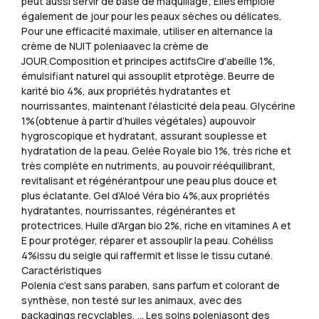
peut aussi servir de base de maquillage; Elles’emploie
également de jour pour les peaux sèches ou délicates.
Pour une efficacité maximale, utiliser en alternance la
crème de NUIT poleniaavec la crème de
JOUR.Composition et principes actifsCire d'abeille 1%,
émulsifiant naturel qui assouplit etprotège. Beurre de
karité bio 4%, aux propriétés hydratantes et
nourrissantes, maintenant l’élasticité dela peau. Glycérine
1%(obtenue à partir d’huiles végétales) aupouvoir
hygroscopique et hydratant, assurant souplesse et
hydratation de la peau. Gelée Royale bio 1%, très riche et
très complète en nutriments, au pouvoir rééquilibrant,
revitalisant et régénérantpour une peau plus douce et
plus éclatante. Gel d’Aloé Véra bio 4%,aux propriétés
hydratantes, nourrissantes, régénérantes et
protectrices. Huile d’Argan bio 2%, riche en vitamines A et
E pour protéger, réparer et assouplir la peau. Cohéliss
4%issu du seigle qui raffermit et lisse le tissu cutané.
Caractéristiques
Polenia c’est sans paraben, sans parfum et colorant de
synthèse, non testé sur les animaux, avec des
packagings recyclables, ... Les soins poleniasont des