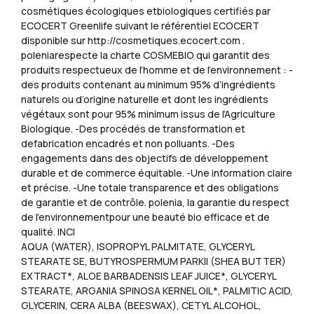
cosmétiques écologiques etbiologiques certifiés par
ECOCERT Greenlife suivant le référentiel ECOCERT
disponible sur http://cosmetiques.ecocert.com .
poleniarespecte la charte COSMEBIO qui garantit des
produits respectueux de l’homme et de l’environnement : -
des produits contenant au minimum 95% d’ingrédients
naturels ou d’origine naturelle et dont les ingrédients
végétaux sont pour 95% minimum issus de l’Agriculture
Biologique. -Des procédés de transformation et
defabrication encadrés et non polluants. -Des
engagements dans des objectifs de développement
durable et de commerce équitable. -Une information claire
et précise. -Une totale transparence et des obligations
de garantie et de contrôle. polenia, la garantie du respect
de l’environnementpour une beauté bio efficace et de
qualité. INCI
AQUA (WATER), ISOPROPYL PALMITATE, GLYCERYL
STEARATE SE, BUTYROSPERMUM PARKII (SHEA BUTTER)
EXTRACT*, ALOE BARBADENSIS LEAF JUICE*, GLYCERYL
STEARATE, ARGANIA SPINOSA KERNEL OIL*, PALMITIC ACID,
GLYCERIN, CERA ALBA (BEESWAX), CETYL ALCOHOL,