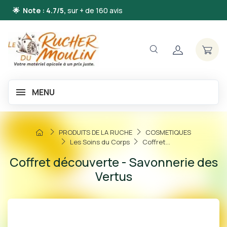
🌟 Note : 4.7/5,
sur + de 160 avis
MENU
PRODUITS DE LA RUCHE
COSMETIQUES
Les Soins du Corps
Coffret...
Coffret découverte - Savonnerie des
Vertus