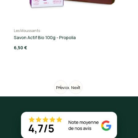
Les Moussants
Le
Savon Actif Bio 100g - Propolia
Ge
6,50 €
10
Previous
Next