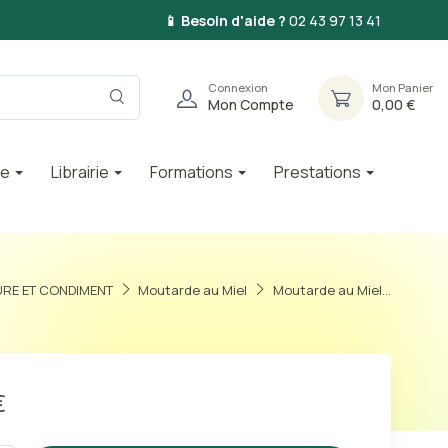
📱 Besoin d'aide ?
02 43 97 13 41
Connexion
Mon Panier
Mon Compte
0,00 €
ie
Librairie
Formations
Prestations
TURE ET CONDIMENT
Moutarde au Miel
Moutarde au Miel...
€