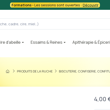
Formations -
Les sessions sont ouvertes :
Découvrir
ire d'abeille
Essaims & Reines
Apithérapie & Épicer
PRODUITS DE LA RUCHE
BISCUTERIE, CONFISERIE, CONFI
4,00 