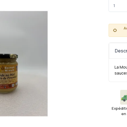
A
🌻
Descr
La Mou
sauces
Expéditi
en