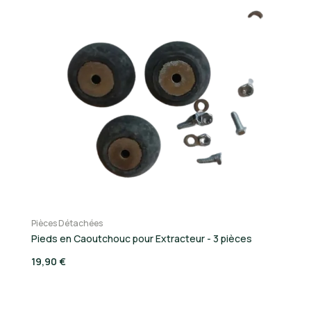
Pièces Détachées
Pi
Pieds en Caoutchouc pour Extracteur - 3 pièces
Mo
B
19,90 €
7