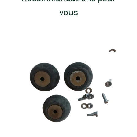
vous
R
N