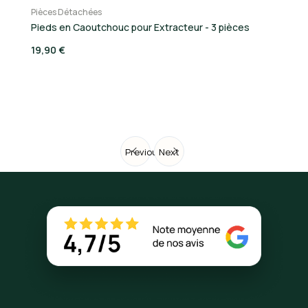
Pièces Détachées
FI
Pieds en Caoutchouc pour Extracteur - 3 pièces
Ta
19,90 €
59
Previous
Next