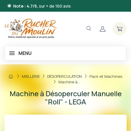
🌟 Note : 4.7/5,
sur + de 160 avis
MENU
MIELLERIE
DÉSOPERCULATION
Pack et Machines
Machine à...
Machine à Désoperculer Manuelle
"Roll" - LEGA