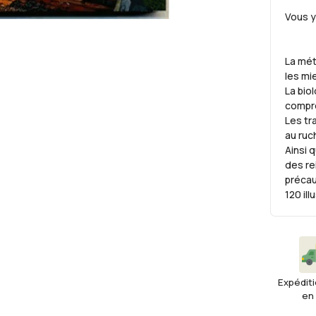
Vous y
La mét
les mi
La biol
compre
Les tr
au ruch
Ainsi 
des rei
précaut
120 il
Expéditi
en