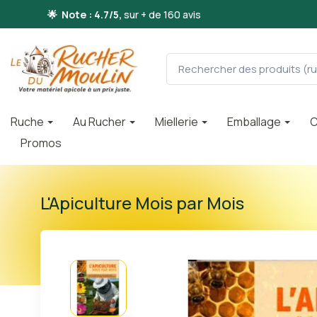
🌟 Note : 4.7/5,
sur + de 160 avis
Ruche
Au Rucher
Miellerie
Emballage
C
Promos
L'Apiculture Mois par Mois