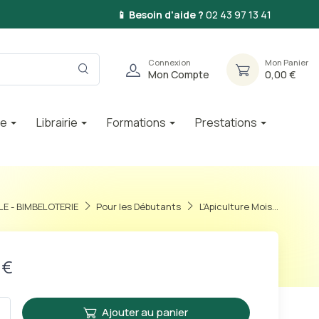
📱 Besoin d'aide ?
02 43 97 13 41
Connexion
Mon Panier
Mon Compte
0,00 €
ie
Librairie
Formations
Prestations
LE - BIMBELOTERIE
Pour les Débutants
L'Apiculture Mois...
 €
Ajouter au panier