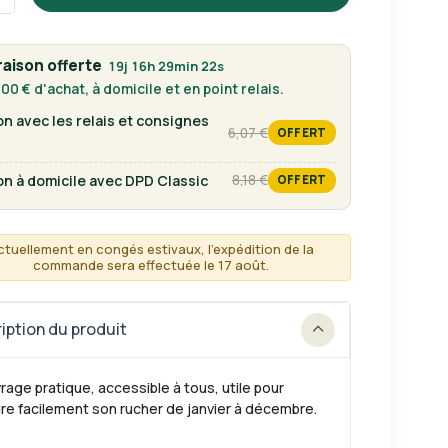
raison offerte
19j 16h 29min 21s
00 € d'achat, à domicile et en point relais.
on avec les relais et consignes
6,07 €
OFFERT
tarif habituel
on à domicile avec DPD Classic
8,18 €
OFFERT
tarif habituel
ctuellement en congés estivaux, l'expédition de la
commande sera effectuée le 17 août.
iption du produit
rage pratique, accessible à tous, utile pour
re facilement son rucher de janvier à décembre.