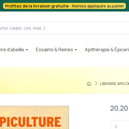
Profitez de la livraison gratuite
- Remise appliquée au panier
ire d'abeille
Essaims & Reines
Apithérapie & Épicer
LIBRAIRIE APICO
20,20