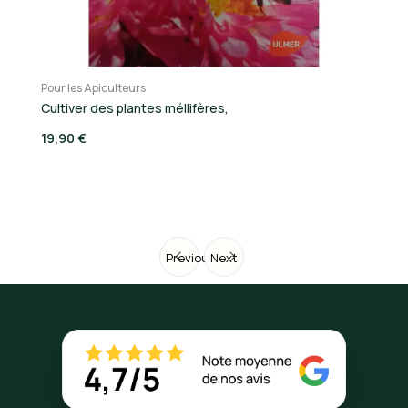
Pour les Apiculteurs
Po
Cultiver des plantes méllifères,
L
19,90 €
19
Previous
Next