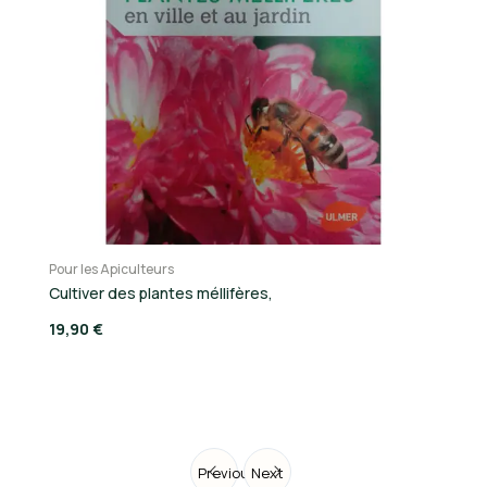
Pour les Apiculteurs
Po
Cultiver des plantes méllifères,
L
19,90 €
19
Previous
Next