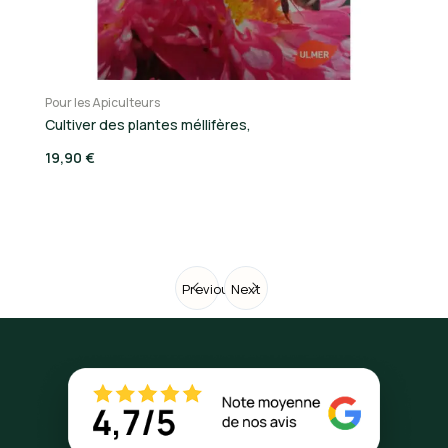
Pour les Apiculteurs
Po
Cultiver des plantes méllifères,
L
19,90 €
19
Previous
Next