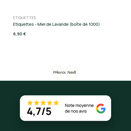
ETIQUETTES
E
Etiquettes - Miel de Lavande (boîte de 1000)
Et
6,90 €
6,
Previous
Next