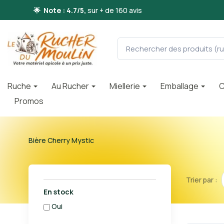
🌟 Note : 4.7/5,
sur + de 160 avis
Ruche
Au Rucher
Miellerie
Emballage
C
Promos
Bière Cherry Mystic
Trier par :
En stock
oui