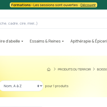
Formations -
Les sessions sont ouvertes :
Découvrir
ire d'abeille
Essaims & Reines
Apithérapie & Épicer
PRODUITS DU TERROIR
BOISS
pour 1 produits