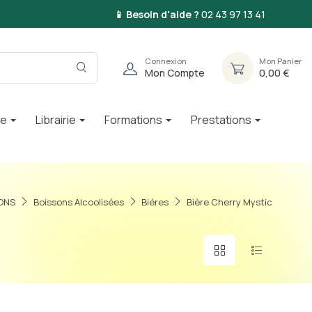
📱 Besoin d'aide ?
02 43 97 13 41
Connexion
Mon Panier
Mon Compte
0,00 €
ie
Librairie
Formations
Prestations
ONS
Boissons Alcoolisées
Biéres
Bière Cherry Mystic